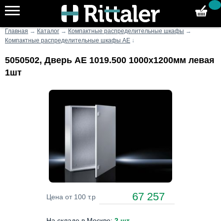
Главная
→
Каталог
→
Компактные распределительные шкафы
→
Компактные распределительные шкафы AE
↓
5050502, Дверь AE 1019.500 1000x1200мм левая
1шт
67 257
Цена от 100 т.р
На складе в Москве:
2 шт
.