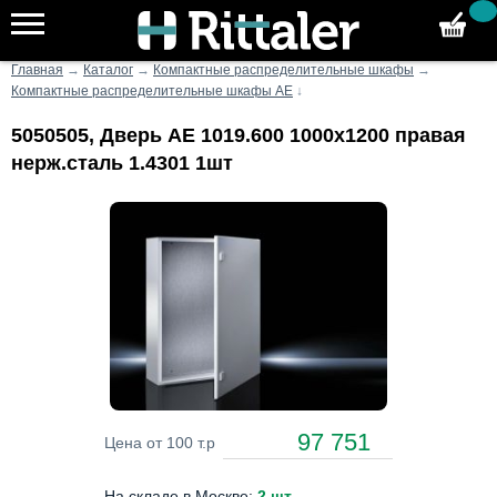
Главная
→
Каталог
→
Компактные распределительные шкафы
→
Компактные распределительные шкафы AE
↓
5050505, Дверь AE 1019.600 1000x1200 правая
нерж.сталь 1.4301 1шт
97 751
Цена от 100 т.р
На складе в Москве:
2 шт
.