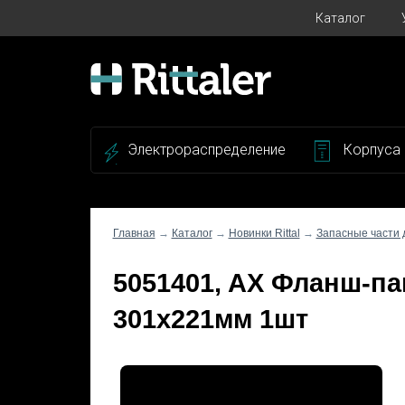
Каталог
Электрораспределение
Корпуса
Главная
→
Каталог
→
Новинки Rittal
→
Запасные части 
5051401, AX Фланш-па
301х221мм 1шт