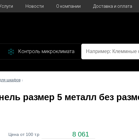
Услуги
Новости
О компании
Доставка и оплата
Контроль микроклимата
для шкафов
↓
нель размер 5 металл без разм
8 061
Цена от 100 т.р