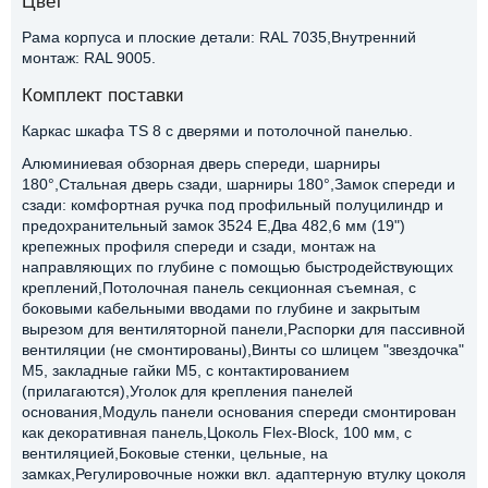
Цвет
Рама корпуса и плоские детали: RAL 7035,Внутренний
монтаж: RAL 9005.
Комплект поставки
Каркас шкафа TS 8 с дверями и потолочной панелью.
Алюминиевая обзорная дверь спереди, шарниры
180°,Стальная дверь сзади, шарниры 180°,Замок спереди и
сзади: комфортная ручка под профильный полуцилиндр и
предохранительный замок 3524 E,Два 482,6 мм (19")
крепежных профиля спереди и сзади, монтаж на
направляющих по глубине с помощью быстродействующих
креплений,Потолочная панель секционная съемная, с
боковыми кабельными вводами по глубине и закрытым
вырезом для вентиляторной панели,Распорки для пассивной
вентиляции (не смонтированы),Винты со шлицем "звездочка"
М5, закладные гайки M5, с контактированием
(прилагаются),Уголок для крепления панелей
основания,Модуль панели основания спереди смонтирован
как декоративная панель,Цоколь Flex-Block, 100 мм, с
вентиляцией,Боковые стенки, цельные, на
замках,Регулировочные ножки вкл. адаптерную втулку цоколя