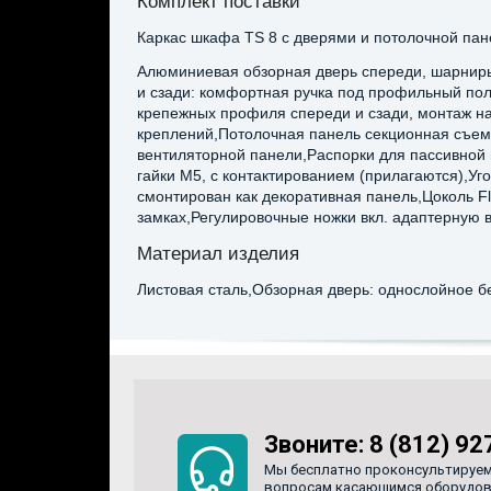
Комплект поставки
Каркас шкафа TS 8 с дверями и потолочной пан
Алюминиевая обзорная дверь спереди, шарниры 
и сзади: комфортная ручка под профильный пол
крепежных профиля спереди и сзади, монтаж 
креплений,Потолочная панель секционная съем
вентиляторной панели,Распорки для пассивной 
гайки M5, с контактированием (прилагаются),У
смонтирован как декоративная панель,Цоколь Fl
замках,Регулировочные ножки вкл. адаптерную в
Материал изделия
Листовая сталь,Обзорная дверь: однослойное бе
Звоните:
8 (812) 92
Мы бесплатно проконсультируем
вопросам касающимся оборудован