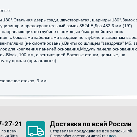
елью.
180°,Стальная дверь сзади, двустворчатая, шарниры 180°,Замок 
уцилиндр и предохранительный замок 3524 E,Два 482,6 мм (19")
на направляющих по глубине с помощью быстродействующих
ная, с боковыми кабельными вводами по глубине и закрытым выре
вентиляции (не смонтированы),Винты со шлицем "звездочка" М5, 
голок для крепления панелей основания,Модуль панели основания 
ex-Block, 100 мм, с вентиляцией,Боковые стенки, цельные, на
тулку цоколя (прилагаются).
зопасное стекло, 3 мм.
7-27-21
Доставка по всей России
 по всем
Отправляем продукцию во все регионы РФ.
ия Rittal.
О способах доставки читайте
здесь