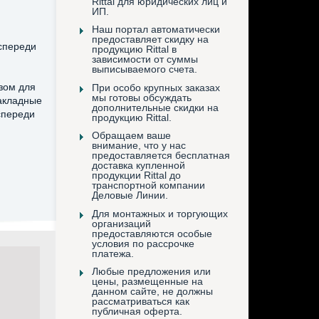
Rittal для юридических лиц и
ИП.
Наш портал автоматически
предоставляет скидку на
спереди
продукцию Rittal в
зависимости от суммы
выписываемого счета.
зом для
При особо крупных заказах
мы готовы обсуждать
закладные
дополнительные скидки на
спереди
продукцию Rittal.
Обращаем ваше
внимание, что у нас
предоставляется бесплатная
доставка купленной
продукции Rittal до
транспортной компании
Деловые Линии.
Для монтажных и торгующих
организаций
предоставляются особые
условия по рассрочке
платежа.
Любые предложения или
цены, размещенные на
данном сайте, не должны
рассматриваться как
публичная оферта.