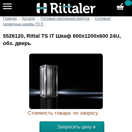
Главная
→
Каталог
→
Сетевые напольные корпуса
→
Сетевые/
серверные шкафы TS IT
↓
5526120, Rittal TS IT Шкаф 600x1200x600 24U,
обз. дверь
Стоимость товара: по запросу
Запросить цену и