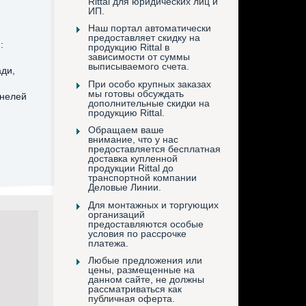
Rittal для юридических лиц и
ИП.
Наш портал автоматически
предоставляет скидку на
:
продукцию Rittal в
зависимости от суммы
выписываемого счета.
ади,
При особо крупных заказах
мы готовы обсуждать
анелей
дополнительные скидки на
продукцию Rittal.
Обращаем ваше
внимание, что у нас
предоставляется бесплатная
доставка купленной
продукции Rittal до
транспортной компании
Деловые Линии.
Для монтажных и торгующих
организаций
предоставляются особые
условия по рассрочке
платежа.
Любые предложения или
цены, размещенные на
данном сайте, не должны
рассматриваться как
публичная оферта.