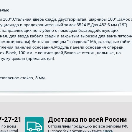
елью.
180°,Стальная дверь сзади, двустворчатая, шарниры 180°,Замок 
уцилиндр и предохранительный замок 3524 E,Два 482,6 мм (19")
на направляющих по глубине с помощью быстродействующих
ая, для ввода кабеля сзади и закрытым вырезом для вентиляторн
смонтированы),Винты со шлицем "звездочка" М5, закладные гайки 
епления панелей основания,Модуль панели основания спереди
ex-Block, 100 мм, с вентиляцией,Боковые стенки, цельные, на
тулку цоколя (прилагаются).
зопасное стекло, 3 мм.
7-27-21
Доставка по всей России
 по всем
Отправляем продукцию во все регионы РФ.
ия Rittal.
О способах доставки читайте
здесь