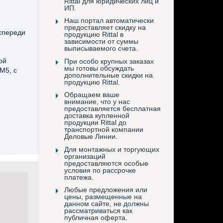
Rittal для юридических лиц и
ИП.
Наш портал автоматически
предоставляет скидку на
спереди
продукцию Rittal в
зависимости от суммы
выписываемого счета.
ой
При особо крупных заказах
мы готовы обсуждать
M5, с
дополнительные скидки на
продукцию Rittal.
Обращаем ваше
внимание, что у нас
предоставляется бесплатная
доставка купленной
продукции Rittal до
транспортной компании
Деловые Линии.
Для монтажных и торгующих
организаций
предоставляются особые
условия по рассрочке
платежа.
Любые предложения или
цены, размещенные на
данном сайте, не должны
рассматриваться как
публичная оферта.