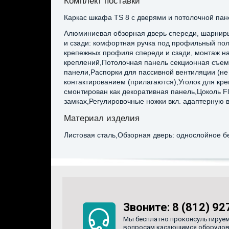
Комплект поставки
Каркас шкафа TS 8 с дверями и потолочной пан
Алюминиевая обзорная дверь спереди, шарниры 
и сзади: комфортная ручка под профильный пол
крепежных профиля спереди и сзади, монтаж 
креплений,Потолочная панель секционная съемн
панели,Распорки для пассивной вентиляции (не 
контактированием (прилагаются),Уголок для кр
смонтирован как декоративная панель,Цоколь Fl
замках,Регулировочные ножки вкл. адаптерную в
Материал изделия
Листовая сталь,Обзорная дверь: однослойное бе
Звоните:
8 (812) 92
Мы бесплатно проконсультируем
вопросам касающимся оборудован