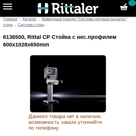
Главная
→
Каталог
→
Командные панели / Системы несущих рычагов /
стоек
→
Системы стоек
↓
6136500, Rittal CP Стойка с нес.профилем
600x1028x650mm
Данного товара нет в наличии,
возможность заказа уточняйте
по телефону.