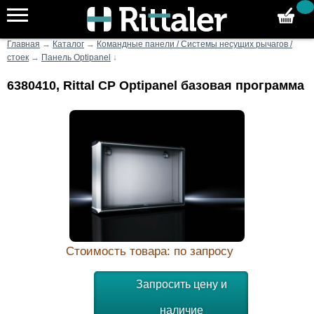
Главная
→
Каталог
→
Командные панели / Системы несущих рычагов /
стоек
→
Панель Optipanel
↓
6380410, Rittal CP Optipanel базовая программа
Стоимость товара: по запросу
Запросить цену и
наличие