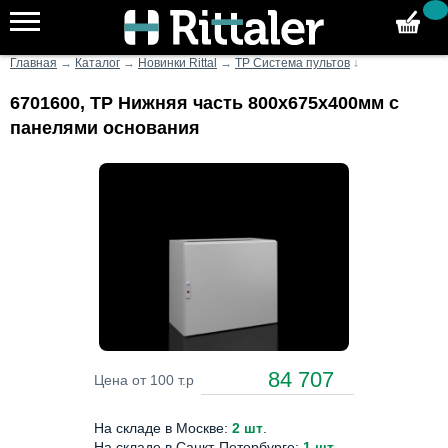
Главная
→
Каталог
→
Новинки Rittal
→
TP Система пультов
↓
6701600, TP Нижняя часть 800x675x400мм с
панелями основания
84 707
Цена от 100 т.р
На складе в Москве:
2 шт
.
На складе в Санкт-Петербурге:
1 шт
.