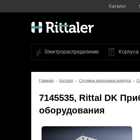
Каталог
Электрораспределение
Корпуса
Главная
→
Каталог
→
Сетевые напольные корпуса
→
С
7145535, Rittal DK Пр
оборудования