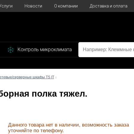
Услуги
Новости
О компании
Доставка и оплата
Контроль микроклимата
етевые/серверные шкафы TS IT
↓
иборная полка тяжел.
Данного товара нет в наличии, возможность заказа
уточняйте по телефону.