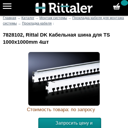
Главная
→
Каталог
→
Монтаж системы
→
Прокладка кабеля для монтажа
системы
→
Прокладка кабеля
↓
7828102, Rittal DK Кабельная шина для TS
1000x1000mm 4шт
Стоимость товара: по запросу
Запросить цену и