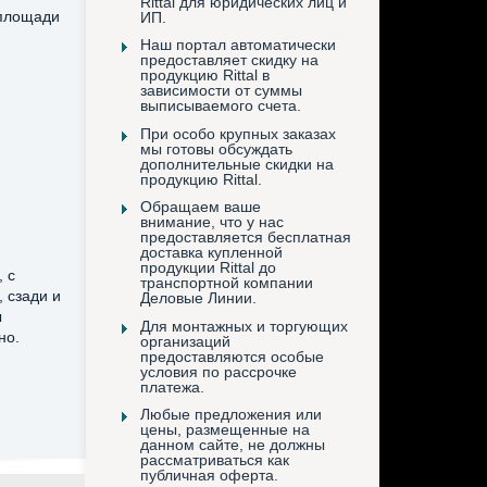
Rittal для юридических лиц и
 площади
ИП.
Наш портал автоматически
предоставляет скидку на
продукцию Rittal в
зависимости от суммы
выписываемого счета.
При особо крупных заказах
мы готовы обсуждать
дополнительные скидки на
продукцию Rittal.
Обращаем ваше
внимание, что у нас
предоставляется бесплатная
доставка купленной
продукции Rittal до
 с
транспортной компании
 сзади и
Деловые Линии.
ы
Для монтажных и торгующих
но.
организаций
предоставляются особые
условия по рассрочке
платежа.
Любые предложения или
цены, размещенные на
данном сайте, не должны
рассматриваться как
публичная оферта.