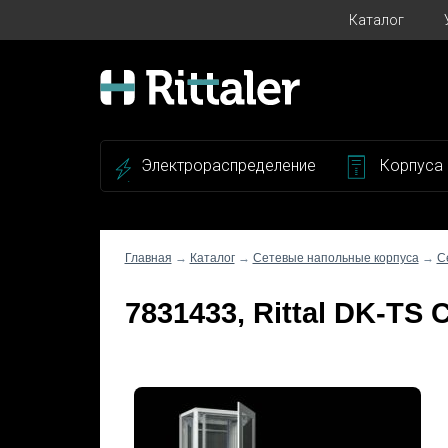
Каталог
Электрораспределение
Корпуса
Главная
→
Каталог
→
Сетевые напольные корпуса
→
С
7831433, Rittal DK-T