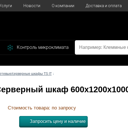
Услуги
Новости
О компании
Доставка и оплата
Контроль микроклимата
етевые/серверные шкафы TS IT
↓
S Серверный шкаф 600x1200x10
Стоимость товара: по запросу
Запросить цену и наличие