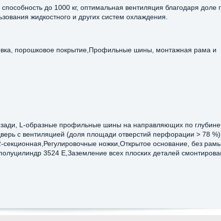
 способность до 1000 кг, оптимальная вентиляция благодаря доле
зования жидкостного и других систем охлаждения.
товка, порошковое покрытие,Профильные шины, монтажная рама и
 сзади, L-образные профильные шины на направляющих по глубине,
верь с вентиляцией (доля площади отверстий перфорации > 78 %),
2-секционная,Регулировочные ножки,Открытое основание, без рам
полуцилиндр 3524 E,Заземление всех плоских деталей смонтирова