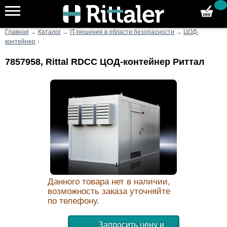
Главная
→
Каталог
→
IT-решения в области безопасности
→
ЦОД-
контейнер
↓
7857958, Rittal RDCC ЦОД-контейнер Риттал
Данного товара нет в наличии,
возможность заказа уточняйте
по телефону.
Запросить цену и