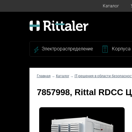
Каталог
Электрораспределение
Корпуса
Главная
→
Каталог
→
IT-решения в области безопаснос
7857998, Rittal RDCC