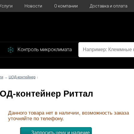
Услуги
Новости
О компании
Доставка и оплата
Контроль микроклимата
ти
→
ЦОД-контейнер
↓
 ЦОД-контейнер Риттал
Данного товара нет в наличии, возможность заказа
уточняйте по телефону.
Запросить цену и наличие