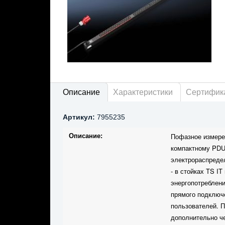
Описание
Характеристики
Сертифик
Артикул:
7955235
Описание:
Пофазное измерен
компактному PDU
электрораспредел
- в стойках TS I
энергопотреблени
прямого подключ
пользователей. П
дополнительно че