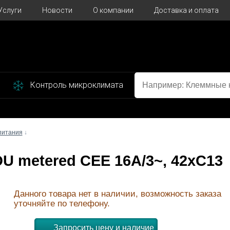
Услуги
Новости
О компании
Доставка и оплата
Контроль микроклимата
питания
↓
PDU metered CEE 16A/3~, 42xC13
Данного товара нет в наличии, возможность заказа
уточняйте по телефону.
Запросить цену и наличие