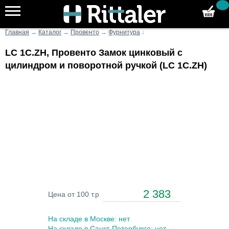
Главная
→
Каталог
→
Провенто
→
Фурнитура
↓
LC 1C.ZH, Провенто Замок цинковый с
цилиндром и поворотной ручкой (LC 1C.ZH)
2 383
Цена от 100 т.р
На складе в Москве: нет
На складе в Санкт-Петербурге: нет