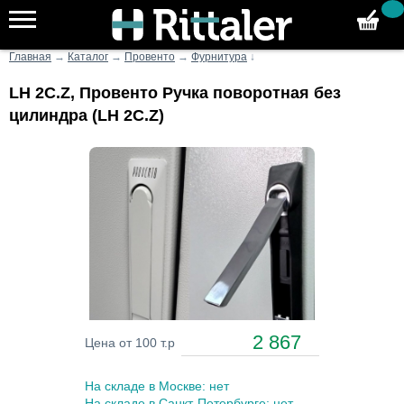
Главная
→
Каталог
→
Провенто
→
Фурнитура
↓
LH 2C.Z, Провенто Ручка поворотная без
цилиндра (LH 2C.Z)
2 867
Цена от 100 т.р
На складе в Москве: нет
На складе в Санкт-Петербурге: нет