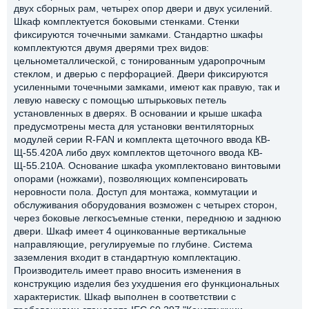
двух сборных рам, четырех опор двери и двух усилений.
Шкаф комплектуется боковыми стенками. Стенки
фиксируются точечными замками. Стандартно шкафы
комплектуются двумя дверями трех видов:
цельнометаллической, с тонированным ударопрочным
стеклом, и дверью с перфорацией. Двери фиксируются
усиленными точечными замками, имеют как правую, так и
левую навеску с помощью штырьковых петель
установленных в дверях. В основании и крыше шкафа
предусмотрены места для установки вентиляторных
модулей серии R-FAN и комплекта щеточного ввода КВ-
Щ-55.420А либо двух комплектов щеточного ввода КВ-
Щ-55.210А. Основание шкафа укомплектовано винтовыми
опорами (ножками), позволяющих компенсировать
неровности пола. Доступ для монтажа, коммутации и
обслуживания оборудования возможен с четырех сторон,
через боковые легкосъемные стенки, переднюю и заднюю
двери. Шкаф имеет 4 оцинкованные вертикальные
направляющие, регулируемые по глубине. Система
заземления входит в стандартную комплектацию.
Производитель имеет право вносить изменения в
конструкцию изделия без ухудшения его функциональных
характеристик. Шкаф выполнен в соответствии с