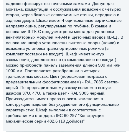
надежно фиксируются точечными замками. Доступ для
монтажа, коммутации и обслуживания возможен с четырех
сторон, через боковые легкосъемные стенки, переднюю и
заднюю двери. Шкаф имеет 4 оцинкованные вертикальные
направляющие, регулируемые по глубине. В крыше и
основании ШТК-С предусмотрены места для установки
вентиляторных модулей R-FAN и щёточных вводов КВ-Щ . В
основание шкафа установлены винтовые опоры (ножки) и
возможна установка транспортировочных роликов (в
комплект поставки не входит). Шкаф имеет контур
заземления, дополнительно (в комплектацию не входит)
можно приобрести панель заземления длиной 500 мм или
1000 мм. Поставляется разобранным в четырех
транспортных местах. Цвет (порошковая покраска с
предварительным фосфатированием) - RAL 7035 светло-
серый. По предварительному заказу возможен выпуск
шкафов 37U, 47U, а также цвет - RAL 9005 черный.
Производитель имеет право вносить изменения в
конструкцию изделия без ухудшения его функциональных
характеристик. Шкаф выполнен в соответствии с
требованиями стандарта IEC 60 297 "Конструкции
механические серии 482,6 (19 дюймов)"