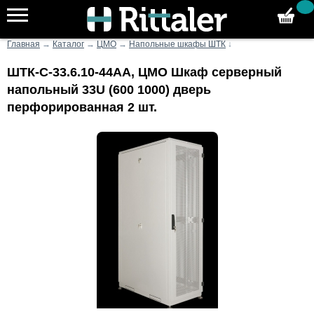
Главная
→
Каталог
→
ЦМО
→
Напольные шкафы ШТК
↓
ШТК-С-33.6.10-44АА, ЦМО Шкаф серверный
напольный 33U (600 1000) дверь
перфорированная 2 шт.