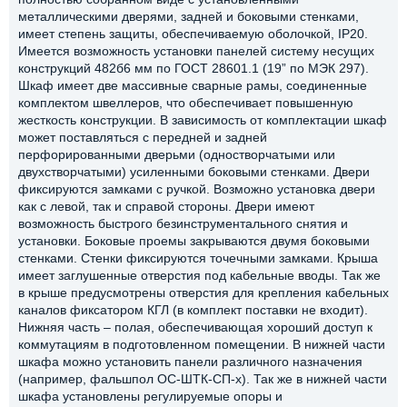
металлическими дверями, задней и боковыми стенками,
имеет степень защиты, обеспечиваемую оболочкой, IP20.
Имеется возможность установки панелей систему несущих
конструкций 482б6 мм по ГОСТ 28601.1 (19” по МЭК 297).
Шкаф имеет две массивные сварные рамы, соединенные
комплектом швеллеров, что обеспечивает повышенную
жесткость конструкции. В зависимость от комплектации шкаф
может поставляться с передней и задней
перфорированными дверьми (одностворчатыми или
двухстворчатыми) усиленными боковыми стенками. Двери
фиксируются замками с ручкой. Возможно установка двери
как с левой, так и справой стороны. Двери имеют
возможность быстрого безинструментального снятия и
установки. Боковые проемы закрываются двумя боковыми
стенками. Стенки фиксируются точечными замками. Крыша
имеет заглушенные отверстия под кабельные вводы. Так же
в крыше предусмотрены отверстия для крепления кабельных
каналов фиксатором КГЛ (в комплект поставки не входит).
Нижняя часть – полая, обеспечивающая хороший доступ к
коммутациям в подготовленном помещении. В нижней части
шкафа можно установить панели различного назначения
(например, фальшпол ОС-ШТК-СП-х). Так же в нижней части
шкафа установлены регулируемые опоры и