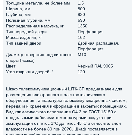
Толщина металла, не более мм
1.5
Ширина, мм
800
Глубина, мм
930
Полезная глубина, мм
690
Распределенная нагрузка, кг
1350
Тип передней двери
Перфорация
Масса изделия, кг
162
Тип задней двери
Двойная распашная,
Перфорация
Диаметр отверстия под винтовые
М10
опоры (ножки)
Цвет
Черный RAL 9005
Угол открытия дверей, °
120
Шкаф телекоммуникационный ШТК-СП предназначен для
размещения электронного и электротехнического
оборудования , аппаратуры телекоммуникационных систем,
передачи и хранения информации в закрытых помещениях.
Вид климатического исполнения О4.2 по ГОСТ 15150 с
предельными рабочими температурами воздуха при
эксплуатации от плюс 1°С до плюс 45°С и относительной
влажности не более 80 при 20?С. Шкаф поставляется в
полностью собранном виде с установленными