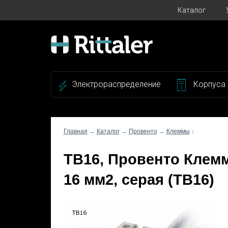
Каталог
Электрораспределение
Корпуса
Главная
→
Каталог
→
Провенто
→
Клеммы
↓
TB16, Провенто Клемм
16 мм2, серая (TB16)