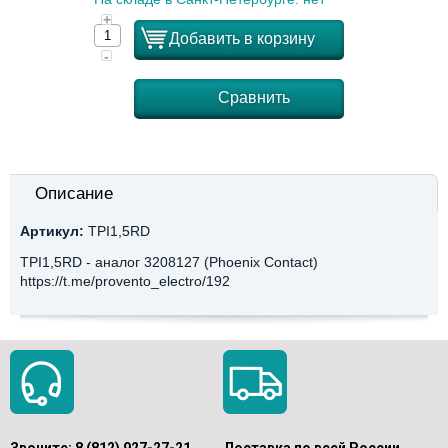
+
Добавить в корзину
-
Сравнить
Описание
Артикул:
TPI1,5RD
TPI1,5RD - аналог 3208127 (Phoenix Contact)
https://t.me/provento_electro/192
Звоните:
8 (812) 927-27-21
Доставка по всей России