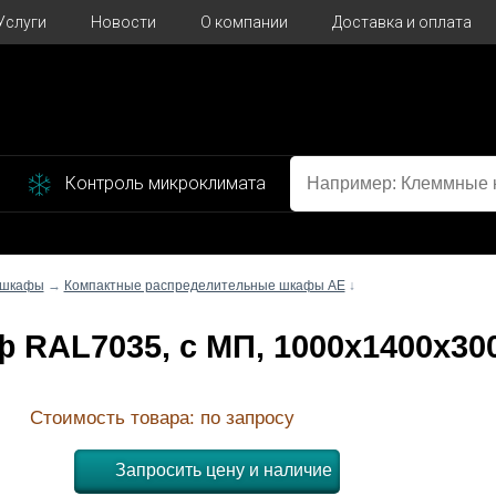
Услуги
Новости
О компании
Доставка и оплата
Контроль микроклимата
 шкафы
→
Компактные распределительные шкафы AE
↓
аф RAL7035, с МП, 1000x1400x3
Стоимость товара: по запросу
Запросить цену и наличие