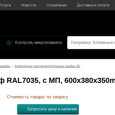
Услуги
Новости
О компании
Доставка и оплата
Контроль микроклимата
 шкафы
→
Компактные распределительные шкафы AE
↓
каф RAL7035, с МП, 600x380x350
Стоимость товара: по запросу
Запросить цену и наличие