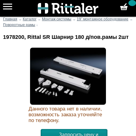
Главная
→
Каталог
→
Монтаж системы
→
19˝ монтажное оборудование
→
Поворотные рамы
↓
1978200, Rittal SR Шарнир 180 д/пов.рамы 2шт
Данного товара нет в наличии,
возможность заказа уточняйте
по телефону.
Запросить цену и