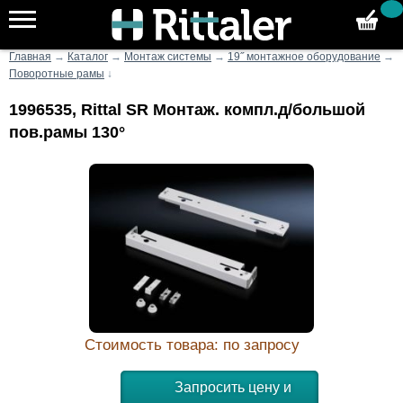
Главная
→
Каталог
→
Монтаж системы
→
19˝ монтажное оборудование
→
Поворотные рамы
↓
1996535, Rittal SR Монтаж. компл.д/большой
пов.рамы 130°
Стоимость товара: по запросу
Запросить цену и