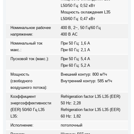
L50/50 Гц: 0,52 кВт
Мощность охлаждения L35
L50/60 Гц: 0,47 кВт
Номинальное рабочее
400 В, 2~, 50 Гц/60 Гц
напряжение:
400 В AC
Номинальный ток
При 50 Гц: 1,6 A
макс.:
При 60 Гц: 2,1 A
Пусковой ток (макс.):
При 50 Гц: 5,4 A
При 60 Гц: 5,2 A
Мощность
Внешний контур: 800 м³/ч
(свободного
Внутренний контур: 585 м³/ч
воздушного потока):
Коэффициент
Refrigeration factor L35 L35 (EER)
энергоэффективности
50 Hz: 2,28
(EER) 50/60 Гц L35
Refrigeration factor L35 L35 (EER)
L35:
60 Hz: 1,82
Исполнение:
потолочный