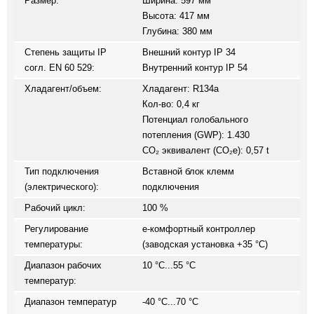
Размер:
Ширина: 597 мм
Высота: 417 мм
Глубина: 380 мм
Степень защиты IP
Внешний контур IP 34
согл. EN 60 529:
Внутренний контур IP 54
Хладагент/объем:
Хладагент: R134a
Кол-во: 0,4 кг
Потенциал голобального
потепления (GWP): 1.430
CO₂ эквивалент (CO₂e): 0,57 t
Тип подключения
Вставной блок клемм
(электрического):
подключения
Рабочий цикл:
100 %
Регулирование
e-комфортный контроллер
температуры:
(заводская установка +35 °C)
Диапазон рабочих
10 °C...55 °C
температур:
Диапазон температур
-40 °C...70 °C