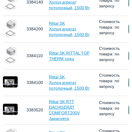
товара: по
З
3384140
Холод.агрегат
запросу
потолочный, 1500 Вт
Стоимость
Rittal SK
товара: по
З
3384200
Холод.агрегат
запросу
потолочный, 1500 Вт
Стоимость
Rittal SK RITTAL TOP
товара: по
З
3384110
THERM спец
запросу
Стоимость
Rittal SK
товара: по
З
3384100
Холод.агрегат
запросу
потолочный, 1500 Вт
Rittal SK RTT
Стоимость
DACHGERДT
товара: по
З
3383520
COMFORT200V
запросу
Japanversi
Стоимость