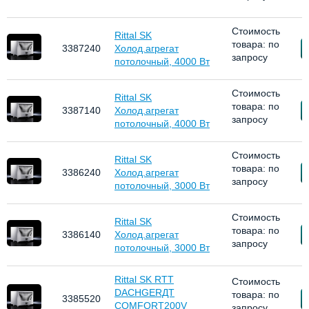
Стоимость
Rittal SK
товара: по
З
3387240
Холод.агрегат
запросу
потолочный, 4000 Вт
Стоимость
Rittal SK
товара: по
З
3387140
Холод.агрегат
запросу
потолочный, 4000 Вт
Стоимость
Rittal SK
товара: по
З
3386240
Холод.агрегат
запросу
потолочный, 3000 Вт
Стоимость
Rittal SK
товара: по
З
3386140
Холод.агрегат
запросу
потолочный, 3000 Вт
Rittal SK RTT
Стоимость
DACHGERДT
товара: по
З
3385520
COMFORT200V
запросу