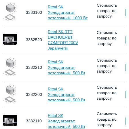
Стоимость
Rittal SK
товара: по
З
3383100
Холод.агрегат
запросу
потолочный, 1000 Вт
Rittal SK RTT
Стоимость
DACHGERДT
товара: по
З
3382520
COMFORT200V
запросу
Japanversi
Стоимость
Rittal SK
товара: по
З
3382210
Холод.агрегат
запросу
потолочный, 500 Вт
Стоимость
Rittal SK
товара: по
З
3382200
Холод.агрегат
запросу
потолочный, 500 Вт
Стоимость
Rittal SK
товара: по
З
3382110
Холод.агрегат
запросу
потолочный, 500 Вт