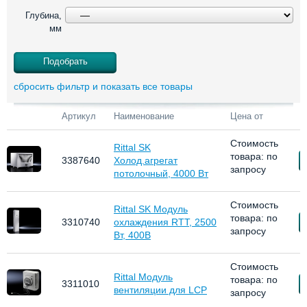
Глубина,
мм
сбросить фильтр и показать все товары
Артикул
Наименование
Цена от
Стоимость
Rittal SK
товара: по
З
3387640
Холод.агрегат
запросу
потолочный, 4000 Вт
Стоимость
Rittal SK Модуль
товара: по
З
3310740
охлаждения RTT, 2500
запросу
Вт, 400В
Стоимость
Rittal Модуль
товара: по
З
3311010
вентиляции для LCP
запросу