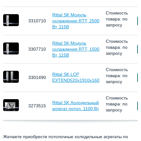
Стоимость
Rittal SK Модуль
товара: по
З
3310710
охлаждения RTT, 2500
запросу
Вт, 115В
Стоимость
Rittal SK Модуль
товара: по
З
3307710
охлаждения RTT, 1500
запросу
Вт, 115В
Стоимость
Rittal SK LCP
товара: по
З
3301490
EXTEND520x1910x160
запросу
Стоимость
Rittal SK Холодильный
товара: по
З
3273515
агрегат потол. 1100 Вт
запросу
Желаете приобрести потолочные холодильные агрегаты по