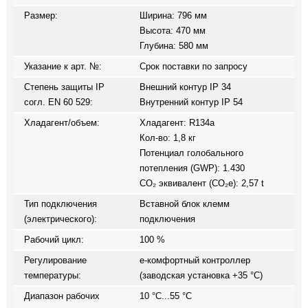
Размер:
Ширина: 796 мм
Высота: 470 мм
Глубина: 580 мм
Указание к арт. №:
Срок поставки по запросу
Степень защиты IP
Внешний контур IP 34
согл. EN 60 529:
Внутренний контур IP 54
Хладагент/объем:
Хладагент: R134a
Кол-во: 1,8 кг
Потенциал голобального
потепления (GWP): 1.430
CO₂ эквивалент (CO₂e): 2,57 t
Тип подключения
Вставной блок клемм
(электрического):
подключения
Рабочий цикл:
100 %
Регулирование
e-комфортный контроллер
температуры:
(заводская установка +35 °C)
Диапазон рабочих
10 °C...55 °C