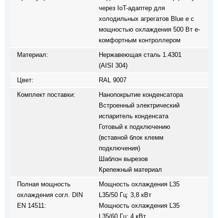
через IoT-адаптер для
холодильных агрегатов Blue e с
мощностью охлаждения 500 Вт e-
комфортным контроллером
Материал:
Нержавеющая сталь 1.4301
(AISI 304)
Цвет:
RAL 9007
Комплект поставки:
Нанопокрытие конденсатора
Встроенный электрический
испаритель конденсата
Готовый к подключению
(вставной блок клемм
подключения)
Шаблон вырезов
Крепежный материал
Полная мощность
Мощность охлаждения L35
охлаждения согл. DIN
L35/50 Гц: 3,8 кВт
EN 14511:
Мощность охлаждения L35
L35/60 Гц: 4 кВт