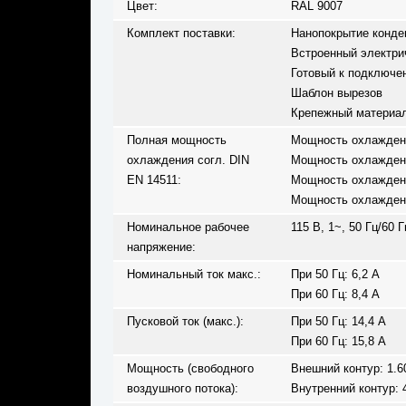
Цвет:
RAL 9007
Комплект поставки:
Нанопокрытие конде
Встроенный электри
Готовый к подключе
Шаблон вырезов
Крепежный материа
Полная мощность
Мощность охлаждения
охлаждения согл. DIN
Мощность охлаждения
EN 14511:
Мощность охлаждения
Мощность охлаждения
Номинальное рабочее
115 В, 1~, 50 Гц/60 Г
напряжение:
Номинальный ток макс.:
При 50 Гц: 6,2 A
При 60 Гц: 8,4 A
Пусковой ток (макс.):
При 50 Гц: 14,4 A
При 60 Гц: 15,8 A
Мощность (свободного
Внешний контур: 1.6
воздушного потока):
Внутренний контур: 4