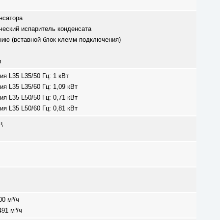
нсатора
ческий испаритель конденсата
нию (вставной блок клемм подключения)
л
 L35 L35/50 Гц: 1 кВт
 L35 L35/60 Гц: 1,09 кВт
 L35 L50/50 Гц: 0,71 кВт
 L35 L50/60 Гц: 0,81 кВт
ц
00 м³/ч
91 м³/ч