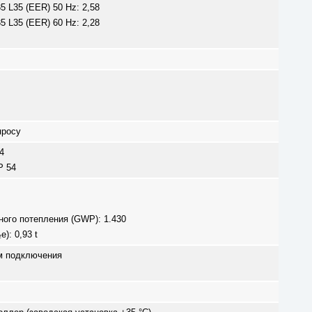
L35 L35 (EER) 50 Hz: 2,58
L35 L35 (EER) 60 Hz: 2,28
просу
4
P 54
ого потепления (GWP): 1.430
): 0,93 t
м подключения