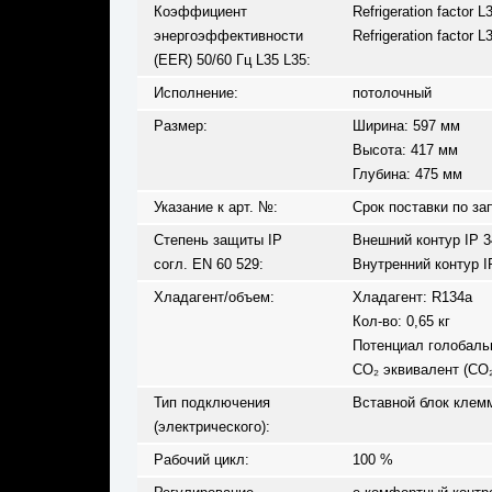
Коэффициент
Refrigeration factor 
энергоэффективности
Refrigeration factor 
(EER) 50/60 Гц L35 L35:
Исполнение:
потолочный
Размер:
Ширина: 597 мм
Высота: 417 мм
Глубина: 475 мм
Указание к арт. №:
Срок поставки по за
Степень защиты IP
Внешний контур IP 3
согл. EN 60 529:
Внутренний контур I
Хладагент/объем:
Хладагент: R134a
Кол-во: 0,65 кг
Потенциал голобальн
CO₂ эквивалент (CO₂e
Тип подключения
Вставной блок клем
(электрического):
Рабочий цикл:
100 %