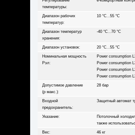
Регулирование
e-комфортный контро
температуры:
Диапазон рабочих
10 °C...55 °C
температур:
Диапазон температур
-40 °C...70 °C
хранения:
Диапазон установок:
20 °C...55 °C
Номинальная мощность
Power consumption L3
Pэл:
Power consumption L3
Power consumption L3
Power consumption L3
Допустимое давление
28 бар
(p макс.):
Входной
Защитный автомат тр
предохранитель:
Указание:
Потолочный холодил
также использовать
Вес:
46 кг