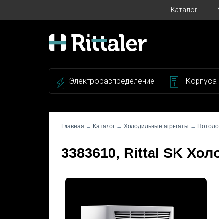
Каталог
Электрораспределение
Корпуса
Главная
→
Каталог
→
Холодильные агрегаты
→
Потоло
3383610, Rittal SK Хо