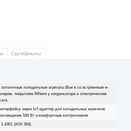
ры
Сертификаты
потолочные холодильные агрегаты Blue e со встроенным e-
лером, покрытием RiNano у конденсатора и электрическим
сата.
интерфейсу через IoT-адаптер для холодильных агрегатов
 охлаждения 500 Вт e-комфортным контроллером
.4301 (AISI 304)