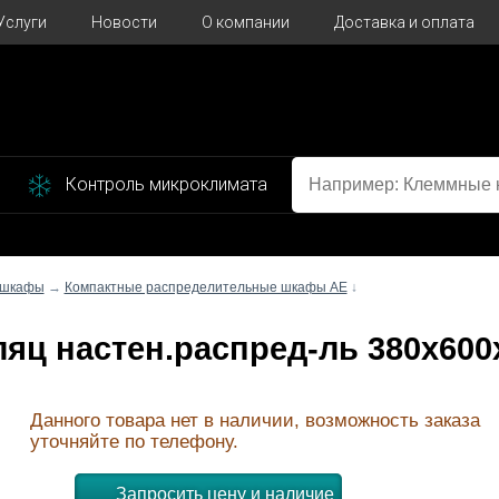
Услуги
Новости
О компании
Доставка и оплата
Контроль микроклимата
 шкафы
→
Компактные распределительные шкафы AE
↓
лляц настен.распред-ль 380x600
Данного товара нет в наличии, возможность заказа
уточняйте по телефону.
Запросить цену и наличие