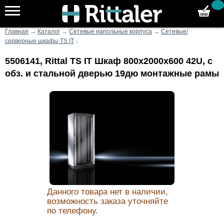
Главная
→
Каталог
→
Сетевые напольные корпуса
→
Сетевые/
серверные шкафы TS IT
↓
5506141, Rittal TS IT Шкаф 800x2000x600 42U, с
обз. и стальной дверью 19дю монтажные рамы
Данного товара нет в наличии,
возможность заказа уточняйте
по телефону.