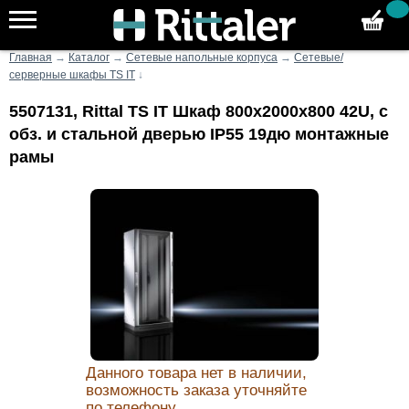
Главная
→
Каталог
→
Сетевые напольные корпуса
→
Сетевые/
серверные шкафы TS IT
↓
5507131, Rittal TS IT Шкаф 800x2000x800 42U, с
обз. и стальной дверью IP55 19дю монтажные
рамы
Данного товара нет в наличии,
возможность заказа уточняйте
по телефону.