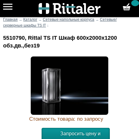
Главная
→
Каталог
→
Сетевые напольные корпуса
→
Сетевые/
серверные шкафы TS IT
↓
5510790, Rittal TS IT Шкаф 600х2000х1200
обз.дв.,без19
Стоимость товара: по запросу
Запросить цену и