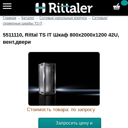
Главная
→
Каталог
→
Сетевые напольные корпуса
→
Сетевые/
серверные шкафы TS IT
↓
5511110, Rittal TS IT Шкаф 800x2000x1200 42U,
вент.двери
Стоимость товара: по запросу
Запросить цену и