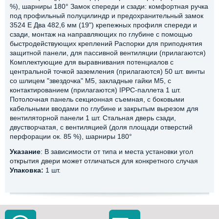
%), шарниры 180° Замок спереди и сзади: комфортная ручка
под профильный полуцилиндр и предохранительный замок
3524 E Два 482,6 мм (19") крепежных профиля спереди и
сзади, монтаж на направляющих по глубине с помощью
быстродействующих креплений Распорки для приподнятия
защитной панели, для пассивной вентиляции (прилагаются)
Комплектующие для выравнивания потенциалов с
центральной точкой заземления (прилагаются) 50 шт. винты
со шлицем "звездочка" М5, закладные гайки M5, с
контактированием (прилагаются) IPPC-паллета 1 шт.
Потолочная панель секционная съемная, с боковыми
кабельными вводами по глубине и закрытым вырезом для
вентиляторной панели 1 шт. Стальная дверь сзади,
двустворчатая, с вентиляцией (доля площади отверстий
перфорации ок. 85 %), шарниры 180°
Указание
: В зависимости от типа и места установки угол
открытия двери может отличаться для конкретного случая
Упаковка:
1 шт.