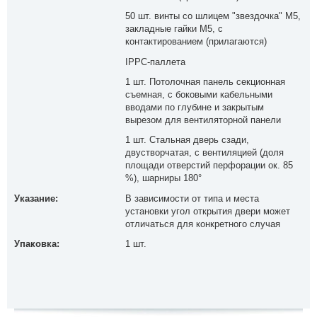
50 шт. винты со шлицем "звездочка" М5,
закладные гайки M5, с
контактированием (прилагаются)
IPPC-паллета
1 шт. Потолочная панель секционная
съемная, с боковыми кабельными
вводами по глубине и закрытым
вырезом для вентиляторной панели
1 шт. Стальная дверь сзади,
двустворчатая, с вентиляцией (доля
площади отверстий перфорации ок. 85
%), шарниры 180°
Указание:
В зависимости от типа и места
установки угол открытия двери может
отличаться для конкретного случая
Упаковка:
1 шт.