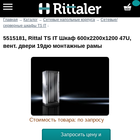
Главная
→
Каталог
→
Сетевые напольные корпуса
→
Сетевые/
серверные шкафы TS IT
↓
5515181, Rittal TS IT Шкаф 600x2200x1200 47U,
вент. двери 19дю монтажные рамы
Стоимость товара: по запросу
Запросить цену и