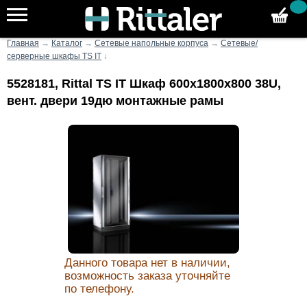
Главная
→
Каталог
→
Сетевые напольные корпуса
→
Сетевые/
серверные шкафы TS IT
↓
5528181, Rittal TS IT Шкаф 600x1800x800 38U,
вент. двери 19дю монтажные рамы
Данного товара нет в наличии,
возможность заказа уточняйте
по телефону.