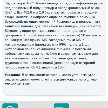
%), шарниры 180° Замок спереди и сзади: комфортная ручка
под профильный полуцилиндр и предохранительный замок
3524 E Два 482,6 мм (19") крепежных профиля спереди и
сзади, монтаж на направляющих по глубине с помощью
быстродействующих креплений Распорки для приподнятия
защитной панели, для пассивной вентиляции (прилагаются)
Комплектующие для выравнивания потенциалов с
центральной точкой заземления (прилагаются) 50 шт. винты
со шлицем "звездочка" М5, закладные гайки M5, с
контактированием (прилагаются) IPPC-паллета 1 шт.
Потолочная панель секционная съемная, с боковыми
кабельными вводами по глубине и закрытым вырезом для
вентиляторной панели 1 шт. Стальная дверь сзади,
двустворчатая, с вентиляцией (доля площади отверстий
перфорации ок. 85 %), шарниры 180°
Указание
: В зависимости от типа и места установки угол
открытия двери может отличаться для конкретного случая
Упаковка:
1 шт.