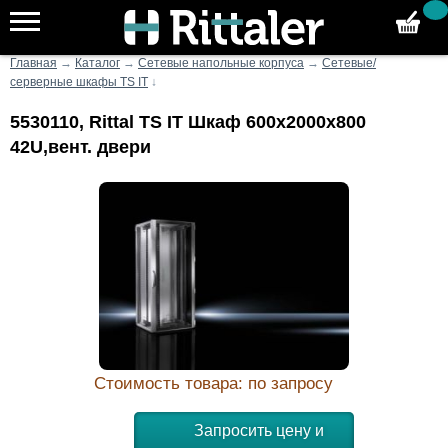
Главная
→
Каталог
→
Сетевые напольные корпуса
→
Сетевые/
серверные шкафы TS IT
↓
5530110, Rittal TS IT Шкаф 600x2000x800
42U,вент. двери
Стоимость товара: по запросу
Запросить цену и