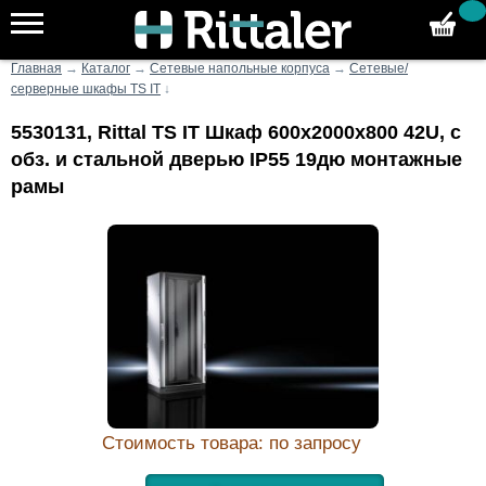
Главная
→
Каталог
→
Сетевые напольные корпуса
→
Сетевые/
серверные шкафы TS IT
↓
5530131, Rittal TS IT Шкаф 600x2000x800 42U, с
обз. и стальной дверью IP55 19дю монтажные
рамы
Стоимость товара: по запросу