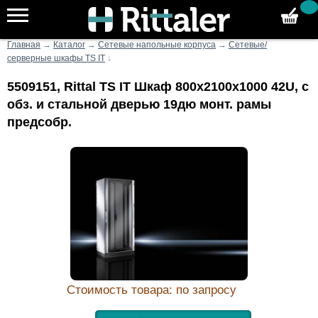
Главная
→
Каталог
→
Сетевые напольные корпуса
→
Сетевые/
серверные шкафы TS IT
↓
5509151, Rittal TS IT Шкаф 800x2100x1000 42U, с
обз. и стальной дверью 19дю монт. рамы
предсобр.
Стоимость товара: по запросу