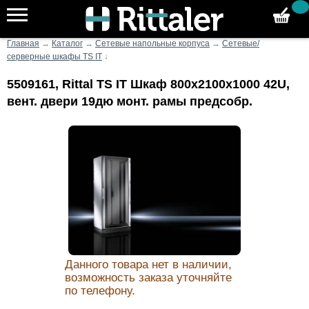
Главная
→
Каталог
→
Сетевые напольные корпуса
→
Сетевые/
серверные шкафы TS IT
↓
5509161, Rittal TS IT Шкаф 800x2100x1000 42U,
вент. двери 19дю монт. рамы предсобр.
Данного товара нет в наличии,
возможность заказа уточняйте
по телефону.