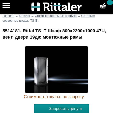
Главная
→
Каталог
→
Сетевые напольные корпуса
→
Сетевые/
серверные шкафы TS IT
↓
5514181, Rittal TS IT Шкаф 800x2200x1000 47U,
вент. двери 19дю монтажные рамы
Стоимость товара: по запросу
Запросить цену и